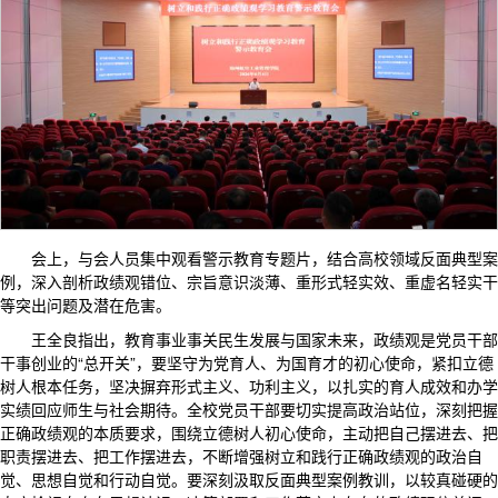
会上，与会人员集中观看警示教育专题片，结合高校领域反面典型案
例，深入剖析政绩观错位、宗旨意识淡薄、重形式轻实效、重虚名轻实干
等突出问题及潜在危害。
王全良指出，教育事业事关民生发展与国家未来，政绩观是党员干部
干事创业的“总开关”，要坚守为党育人、为国育才的初心使命，紧扣立德
树人根本任务，坚决摒弃形式主义、功利主义，以扎实的育人成效和办学
实绩回应师生与社会期待。全校党员干部要切实提高政治站位，深刻把握
正确政绩观的本质要求，围绕立德树人初心使命，主动把自己摆进去、把
职责摆进去、把工作摆进去，不断增强树立和践行正确政绩观的政治自
觉、思想自觉和行动自觉。要深刻汲取反面典型案例教训，以较真碰硬的