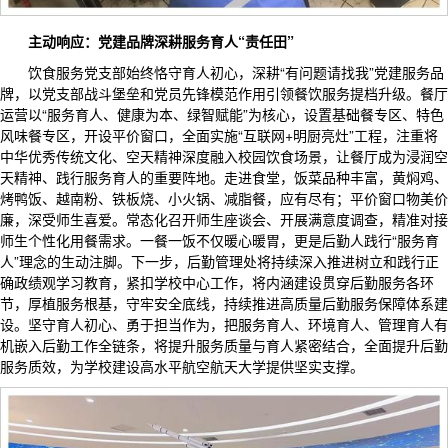
主动响应：党建品牌深耕服务育人“责任田”
饮食服务党支部始终恪守育人初心，深耕“有问题请找我”党建服务品
牌，以党支部战斗堡垒和党员先锋模范作用引领餐饮服务提档升级。餐厅
运营以“服务育人、健康为本、绿智赋能”为核心，设置基础餐专区、特色
风味餐专区，开设平价窗口，全面实施“互联网+明厨亮灶”工程，注重将
中华优秀传统文化、空天精神深度融入校园饮食场景，让餐厅成为浸润空
天精神、践行服务育人的重要阵地。走进食堂，饭菜品种丰富，黄焖鸡、
烤鸭饭、越南粉、铁板烧、小火锅、减脂餐，应有尽有；平价窗口物美价
廉，深受师生喜爱。常态化召开师生座谈会、开展满意度调查，精准对接
师生个性化用餐需求。一餐一饭不仅暖心暖胃，更是后勤人践行“服务育
人”理念的生动注脚。下一步，后勤管理处将持续深入推进树立和践行正
确政绩观学习教育，紧扣学校中心工作，将内涵建设贯穿后勤服务各环
节，厚植服务根基，守牢安全底线，持续推进高质量后勤服务保障体系建
设。坚守育人初心、勇于担当作为，把服务育人、环境育人、管理育人有
机嵌入后勤工作全链条，将提升服务质量与育人紧密结合，全面提升后勤
服务质效，为学校建设高水平航空航天大学提供坚实支撑。