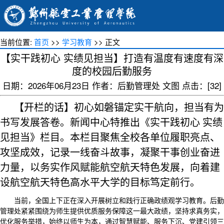
当前位置:
首页
>>
学习教育
>> 正文
【实干践初心 实绩见担当】打造有温度有速度有深
度的校园后勤服务
日期：2026年06月23日 作者：后勤管理处 文图 点击：[
32
]
【开栏的话】初心如磐锚定实干航向，担当有为
书写发展答卷。新闻中心特推出《实干践初心 实绩
见担当》栏目。本栏目聚焦全校各单位履职亮点、
攻坚成效，记录一线奋斗故事，凝聚干事创业奋进
力量，以务实作风赋能航空航天特色发展，向着建
设航空航天特色高水平大学的目标笃定前行。
当前，全国上下正在深入开展树立和践行正确政绩观学习教育。后勤
管理处紧紧围绕为师生提供优质服务保障这一最大政绩，坚持求真务实，
优化服务举措，始终以师生为本，通过智慧赋能、服务下沉、党建引领三