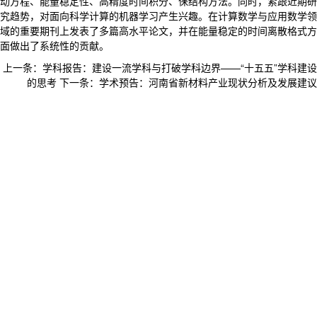
动方程、能量稳定性、高精度时间积分、保结构方法。同时，紧跟近期研
究趋势，对面向科学计算的机器学习产生兴趣。在计算数学与应用数学领
域的重要期刊上发表了多篇高水平论文，并在能量稳定的时间离散格式方
面做出了系统性的贡献。
上一条：
学科报告：建设一流学科与打破学科边界——“十五五”学科建设
的思考
下一条：
学术预告：河南省新材料产业现状分析及发展建议