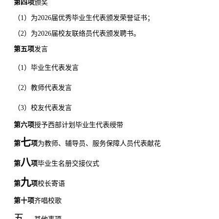
第四项
颁奖
（
1
）为
2026
届优秀毕业生代表颁发荣誉证书；
（
2
）为
2026
届校友联络员代表颁发聘书。
第五项
发言
（
1
）
毕业生代表发言
（
2
）
教师代表发言
（
3
）
校友代表发言
第六项
授予西部计划毕业生代表绶带
七
第
项
为教师、辅导员、服务保障人员代表献花
八
第
项
毕业生名册交接仪式
九
第
项
校长
寄语
第十项
齐唱校歌
五、