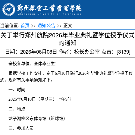
当前位置:
首页
>>
通知公告
>> 正文
关于举行郑州航院2026年毕业典礼暨学位授予仪式
的通知
日期：2026年06月08日 作者：校长办公室 点击：[
3139
]
全校各单位、全体毕业生：
根据学校工作安排，定于
6
月
10
日举行
2026
年
毕业典礼暨学位授予仪
式，现将有关事项通知如下
。
一、时间
2026
年
6
月
10
日（星期三）
上午
9
时
二、地点
龙子湖校区东体育馆（篮球馆）
三、参加人员