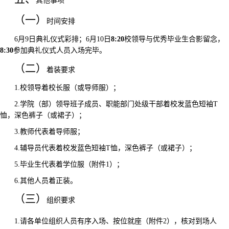
其他事项
（一）
时间安排
6
月
9
日典礼仪式彩排；
6
月
10
日
8:20
校领导与优秀毕业生合影留念，
8:30
参加典礼仪式人员入场完
毕。
（二）
着装要求
1.
校
领导着
校长服（或导师服）
；
2.
学院（部）领导班子成员
、
职能部门处级干部
着
校发蓝色短袖
T
恤，深色裤子（或裙子）
；
3.
教师代表着
导师服；
4.
辅导员代表着校发蓝色短袖
T
恤，深色裤子（或裙子）；
5.
毕业生代表着
学位服（附
件
1
）；
6.
其他人员着
正装。
（三）
组织要求
1.
请各单位组织人员有序入场、按位就座
（附
件
2
），核对到场人