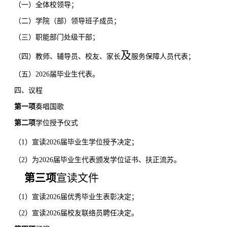
（一）全体校领导；
（二）学院（部）领导班子成员；
（三）职能部门处级干部；
及
（四）教师、辅导员、校友、家长
服务保障人员代表；
（五）
2026
届毕业生代表。
四、议程
第一项
奏唱国歌
第二项
学位授予仪式
（
1
）
宣读
2026
届毕业生学位授予决定；
（
2
）为
2026
届毕业生代表颁发学位证书、扶正流苏。
第三项
宣读文件
（
1
）宣读
2026
届优秀毕业生表彰决定；
（
2
）宣读
2026
届校友联络员聘任决定。