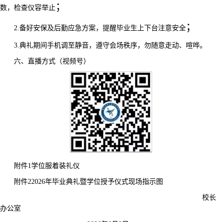
；
数，检查仪容举止
；
2.
备好安保及后勤应急方案，提醒毕业生上下台注意安全
3.
典礼期间手机调至静音，遵守会场秩序，勿随意走动、喧哗。
六、直播方式（视频号）
附件
1
学位服着装礼仪
附件
2
2026
年毕业典礼暨学位授予仪式现场指示图
校长
办公室