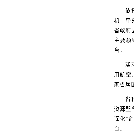
依
机，牵
省政府
主要领
台。
活
用航空
家省属
省
资源壁
深化“
台。