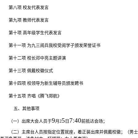
第八项
校友代表发言
第九项
教师代表发言
第十项
高年级学生代表发言
第十一项
为九三阅兵我校受阅学子颁发荣誉证书
第十二项
校长邓中亮主题讲演
第十三项
佩戴校徽仪式
第十四项
校领导为新生辅导员颁发聘书
第十五项
齐唱《腾飞郑航》
五、其他事项
9
5
7:40
（一）出席大会人员于
月
2
日
前
抵
达会场；
（二）主席台人员按指定位置就座，着正装出席
并
佩戴校徽；
（男士