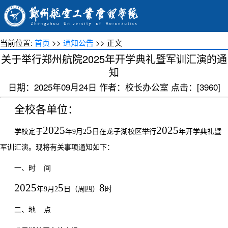
当前位置:
首页
>>
通知公告
>> 正文
关于举行郑州航院2025年开学典礼暨军训汇演的通
知
日期：2025年09月24日 作者：校长办公室 点击：[
3960
]
全校各单位：
2025
5
2025
学校定于
年
9
月
2
日在龙子湖校区举行
年开学典礼暨
军训汇演。现将有关事项通知如下：
一、时
间
2025
5
8
年
9
月
2
日（周
四
）
时
二、地
点