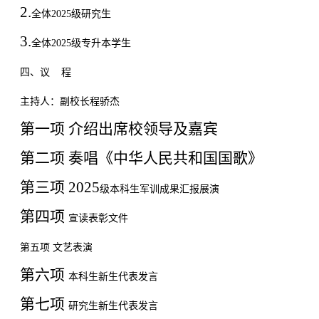
2.
全体
2025
级研究生
3.
全体
2025
级专升本学生
四
、议
程
主持人：副校长程骄杰
第一项
介绍出席校领导及嘉宾
第二项
奏唱《中华人民共和国国歌》
第三项
2025
级本科生军训成果汇报展演
第四项
宣读表彰文件
第五项
文艺表演
第六项
本科
生新
生代表发言
第七项
研究生
新生
代表发言