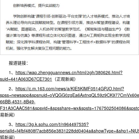
报道链接：
1、
https://wap.zhengguannews.cn/html/zgh/380626.html?
suid=441A063D67CE7301
（正观新闻）
2、
https://c.m.163.com/news/a/KIE5KIMF0514GPJO.html?
spss=newsapp&spsnuid=oVQGG0zgEa6AxtnqQL59z9CK977CmVx60
66BB-4531-8B49-
F31A3CAAC581&spsvid=&spsshare=wx&spsts=1767502504086&sp
易新闻）
3、
https://3g.k.sohu.com/t/n964497535?
serialId=f4fbf4808f7acb856e3831228dd0404a&showType=&shp
狐新闻）