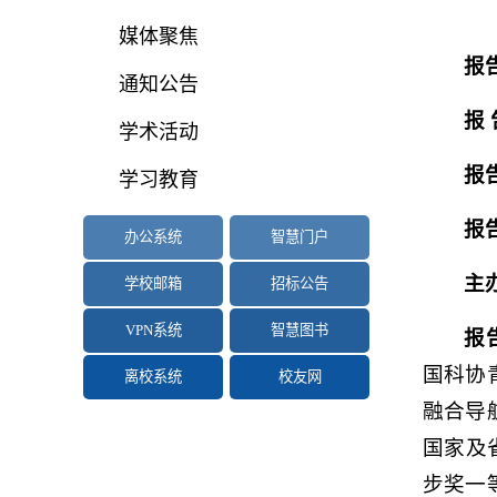
媒体聚焦
报
通知公告
报 
学术活动
报
学习教育
报
办公系统
智慧门户
主
学校邮箱
招标公告
VPN系统
智慧图书
报
国科协
离校系统
校友网
融合导
国家及
步奖一