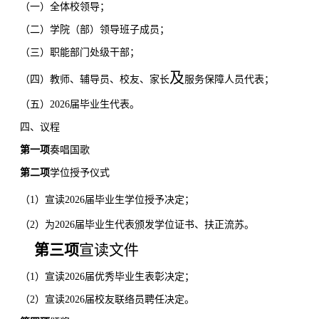
（一）全体校领导；
（二）学院（部）领导班子成员；
（三）职能部门处级干部；
及
（四）教师、辅导员、校友、家长
服务保障人员代表；
（五）
2026
届毕业生代表。
四、议程
第一项
奏唱国歌
第二项
学位授予仪式
（
1
）
宣读
2026
届毕业生学位授予决定；
（
2
）为
2026
届毕业生代表颁发学位证书、扶正流苏。
第三项
宣读文件
（
1
）宣读
2026
届优秀毕业生表彰决定；
（
2
）宣读
2026
届校友联络员聘任决定。