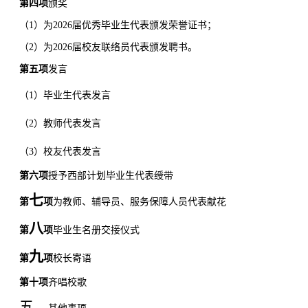
第四项
颁奖
（
1
）为
2026
届优秀毕业生代表颁发荣誉证书；
（
2
）为
2026
届校友联络员代表颁发聘书。
第五项
发言
（
1
）
毕业生代表发言
（
2
）
教师代表发言
（
3
）
校友代表发言
第六项
授予西部计划毕业生代表绶带
七
第
项
为教师、辅导员、服务保障人员代表献花
八
第
项
毕业生名册交接仪式
九
第
项
校长
寄语
第十项
齐唱校歌
五、