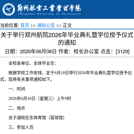
当前位置:
首页
>>
通知公告
>> 正文
关于举行郑州航院2026年毕业典礼暨学位授予仪式
的通知
日期：2026年06月08日 作者：校长办公室 点击：[
3129
]
全校各单位、全体毕业生：
根据学校工作安排，定于
6
月
10
日举行
2026
年
毕业典礼暨学位授予仪
式，现将有关事项通知如下
。
一、时间
2026
年
6
月
10
日（星期三）
上午
9
时
二、地点
龙子湖校区东体育馆（篮球馆）
三、参加人员