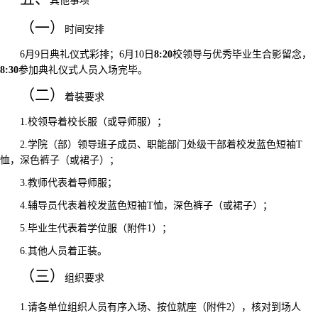
其他事项
（一）
时间安排
6
月
9
日典礼仪式彩排；
6
月
10
日
8:20
校领导与优秀毕业生合影留念，
8:30
参加典礼仪式人员入场完
毕。
（二）
着装要求
1.
校
领导着
校长服（或导师服）
；
2.
学院（部）领导班子成员
、
职能部门处级干部
着
校发蓝色短袖
T
恤，深色裤子（或裙子）
；
3.
教师代表着
导师服；
4.
辅导员代表着校发蓝色短袖
T
恤，深色裤子（或裙子）；
5.
毕业生代表着
学位服（附
件
1
）；
6.
其他人员着
正装。
（三）
组织要求
1.
请各单位组织人员有序入场、按位就座
（附
件
2
），核对到场人