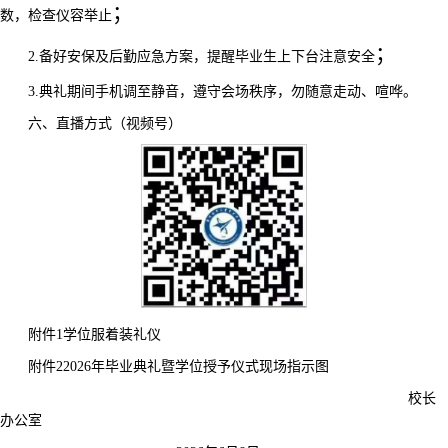
；
数，检查仪容举止
；
2.
备好安保及后勤应急方案，提醒毕业生上下台注意安全
3.
典礼期间手机调至静音，遵守会场秩序，勿随意走动、喧哗。
六、直播方式（视频号）
附件
1
学位服着装礼仪
附件
2
2026
年毕业典礼暨学位授予仪式现场指示图
校长
办公室