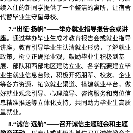
续
入住的
新
同学提供了一个整洁的寓所，让宿舍
代替毕业生守望母校。
7
.“出征·扬帆”——举办就业
指导
报告会或讲
座。
通过举办毕业生成才教育报告会或就业指导
讲座，教育引导毕业生认清
就业
形势，
了解就业
政策，树立正确择业观，鼓励毕业生积极到基
层、部队和西部地区建功立业。各学院要建立毕
业生就业信息
台账
，积极开拓朋辈、校友、企业
等各方资源，
拓宽就业渠道、
搭建就业平台，做
好就业
观念引导、
心理疏导
、
咨询服务
和岗位信
息精准推送等立体化支持，共同助力毕业生高质
量就业。
8
.“诚信·远航”——召开诚信主题班会和主题