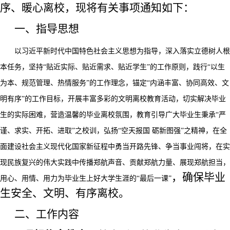
序、暖心
离校，现将有关事项通知如下：
一、指导思想
以习近平新时代中国特色社会主义思想为指导，深入落实立德树人根
本任务，坚持
“贴近实际、贴近需求、贴近学生”的工作原则，践行“以生
为本、规范管理、热情服务”的工作理念，
锚定
“内涵丰富、协同高效、文
明有序”的工作目标，开展丰富多彩的文明离校教育活动，切实解决毕业
生的实际困难，营造温馨的毕业离校氛围，教育引导广大毕业生秉承“严
谨、求实、开拓、进取”之校训，弘扬“空天报国 砺新图强”之精神，在全
面建设社会主义现代化国家新征程中勇当开路先锋、争当事业闯将，在实
现民族复兴的伟大实践中传播郑航声音、贡献郑航力量、展现郑航担当，
，
确保毕业
用心、用情、用力为毕业生上好大学生涯的
“最后一课”
生安全、
文明、
有序离校。
二、工作内容