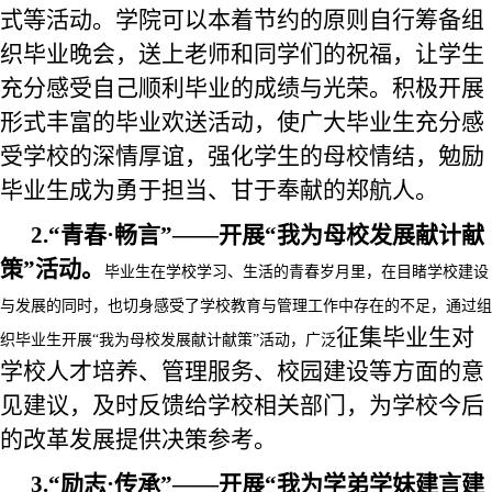
式等活动。
学院可以
本着节约的原则
自行筹备组
织毕业
晚会
，送上老师和同学们的祝福，让学生
充分感受自己顺
利毕业的成绩与光荣。积极开展
形式丰富的毕业欢送活动，使广大毕业生充分感
受学校的深情厚谊，强化学生的母校情结，勉励
毕业生成为勇于担当、甘于奉献的郑航人。
2
.“青春·畅言”——开展“我为母校发展献计献
策”活动。
毕业生在学校学习、生活的青春岁月里，在目睹学校建设
与发展的同时，也切身感受了学校教育与管理工作中存在的不足，通过组
征集
毕业生对
织毕业生开展
“我为母校发展献计献策”活动，广泛
学校人才培养、
管理服务
、校园建设等方面的意
见建议，及时反馈给学校相关部门，为学校今后
的改革发展提供决策参考。
3
.“励志·传承”——开展“我为学弟学妹建言建