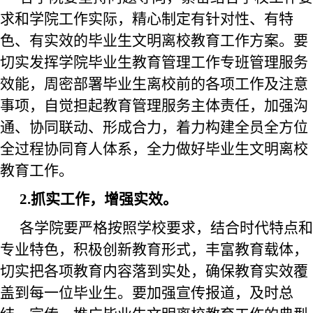
求和学院工作实际，
精心
制定有针对性
、
有特
色、
有实效
的毕业生文明离校教育工作方案。要
切实
发挥学院毕业生教育管理工作专班
管理服务
效能
，
周密部署
毕业生离校前的
各项
工作及注意
事项，自觉担起
教育管理服务
主体责任，
加强沟
通、协同联动、
形成合力，
着力构建全员全方位
全过程协同育人体系
，
全力
做好毕业生文明离校
教育工作。
2.抓实工作，增强实效。
各学院要严格按照学校要求，结合时代特点和
专业特色，积极创新教育形式，丰富教育载体，
切实把各项教育内容落到实处，确保教育实效覆
盖到每一位毕业生。要加强宣传报道，及时总