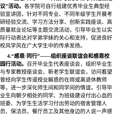
议”活动。
各学院可自行组建优秀毕业生典型经
验宣讲团，针对不同专业、不同年级学生开展考
研经验交流、学习方法分享、创新实践座谈、高
质量就业论坛等主题交流活动，
引导毕业生以实
际行动表达对学弟学妹的关心和支持，促进良好
校风学风在广大学生中的传承发扬。
4
.“感恩·同行”——组织座谈联谊会和感恩校
园行活动。
召开毕业生代表座谈会，组织毕业生
与专家教授座谈会、新老学生联谊会，访问看望
曾经
向学生传道授业解惑
的在岗或离退休教师
等，进一步深化师生间和同学间的情谊
。
引导毕
业生向朝夕相处的同学、为班级建设付出心血的
班委、为
学生
生活学习付出劳动的宿舍管理人
员、保洁
员
、餐厅员工及其他身边的人说一声感