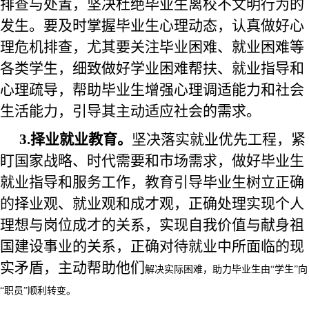
排查与处置，
坚决杜绝毕业生离校不文明行为的
发生。要及时掌握毕业生心理动态，认真做好心
理危机排查，尤其
要
关注毕业困难、就业困难等
各类学生，细致做好
学业困难帮扶、就业指导和
心理疏导，帮助毕业生增强心理调适能力和社会
生活能力，引导其主动适应社会的需求。
3.择业就业教育。
坚决
落实
就业优先工程，紧
盯国家战略、时代需要和市场需求，做好毕业生
就业指导和服务工作，
教育
引导毕业生树立正确
的择业观、就业观和成才观
，
正确处理实现个人
理想与岗位成才的关系，实现自我价值与献身祖
国建设事业的关系，正确对待就业中所面临的现
实矛盾，主动帮助
他们
解决实际困难，助力毕业生由
“学生”向
“职员”顺利转变。