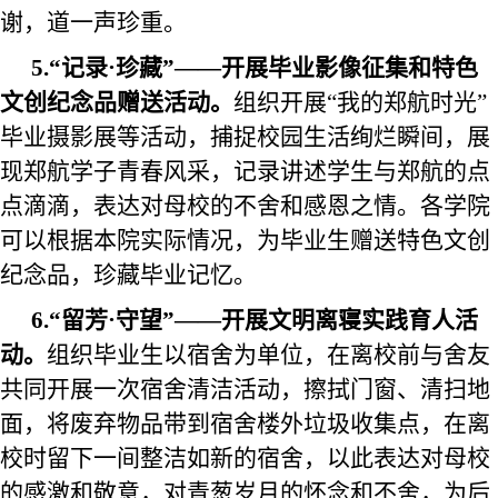
谢，道一声珍重。
5
.“记录·珍藏”——开展毕业影像征集和特色
文创纪念品赠送活动。
组织开展
“
我的郑航时光
”
毕业摄影展等活动，捕捉校园生活绚烂瞬间，展
现郑航学子
青春
风采，记录讲述学生与郑航的点
点滴滴，表达对母校的不舍和感恩之情。各学院
可以根据本院实际情况，为毕业生赠送特色文创
纪念品，珍藏毕业记忆。
6
.“
留芳
·守望”——开展文明离寝
实践育人
活
动。
组织毕业生以宿舍为单位，在离校前与舍友
共同开展一次宿舍清洁活动，
擦拭门窗、清扫地
面，
将废弃物品带到宿舍楼外垃圾收集点，在离
校时留下一间整洁如新的宿舍，以此表达对母校
的感激
和敬意
，对青葱岁月的怀念和不舍，为
后