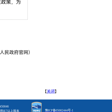
人民政府官网）
【
关闭
】
0046
豫ICP备05002444号-1
用IE7以上版本