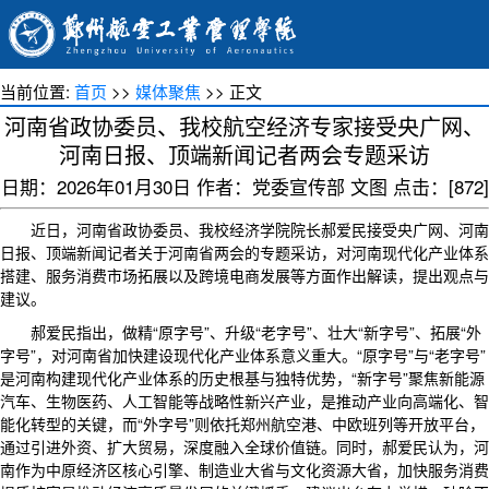
当前位置:
首页
>>
媒体聚焦
>> 正文
河南省政协委员、我校航空经济专家接受央广网、
河南日报、顶端新闻记者两会专题采访
日期：2026年01月30日 作者：党委宣传部 文图 点击：[
872
]
近日，河南省政协委员、我校经济学院院长郝爱民接受央广网、河南
日报、顶端新闻记者关于河南省两会的专题采访，对河南现代化产业体系
搭建、服务消费市场拓展以及跨境电商发展等方面作出解读，提出观点与
建议。
郝爱民指出，做精“原字号”、升级“老字号”、壮大“新字号”、拓展“外
字号”，对河南省加快建设现代化产业体系意义重大。“原字号”与“老字号”
是河南构建现代化产业体系的历史根基与独特优势，“新字号”聚焦新能源
汽车、生物医药、人工智能等战略性新兴产业，是推动产业向高端化、智
能化转型的关键，而“外字号”则依托郑州航空港、中欧班列等开放平台，
通过引进外资、扩大贸易，深度融入全球价值链。同时，郝爱民认为，河
南作为中原经济区核心引擎、制造业大省与文化资源大省，加快服务消费